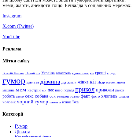
меми, жарти, анекдоти тощо. БічБалда в соціальних мережах:
Instagram
X.com (
Twitter
)
YouTube
Реклама
Мітки сайту
гроші
Україна
алкоголь
Віталій Кличко
Новий рік
відпочинок
вік
груди
гумор
дівчина
кіт
дівчата
жінка
життя
мама
дід
лікар
малюк
прикол
мем
приколи
пес
машина
настрій
пиво
порада
ранок
ніч
хлопець
робота
секс
собака
факт
сон
фото
свято
телефон
туалет
цицьки
чорний гумор
чоловік
їжа
школа
я
істина
Категорії
Гумор
Дівчата