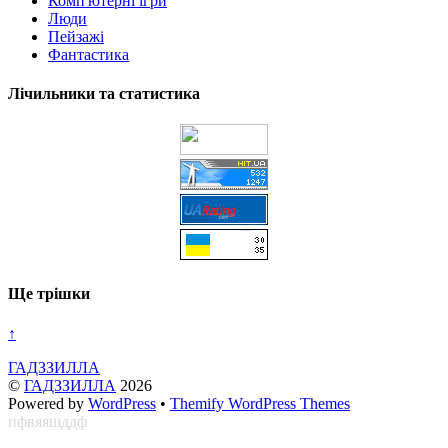
Комп'ютерні ігри
Люди
Пейзажі
Фантастика
Лічильники та статистика
Ще трішки
↑
ГАДЗЗИЛЛА
©
ГАДЗЗИЛЛА
2026
Powered by
WordPress
•
Themify WordPress Themes
пфвяяшддф