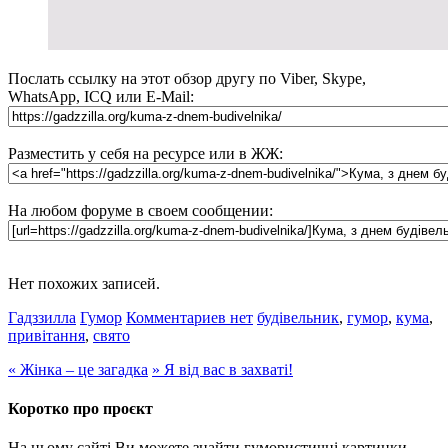
Послать ссылку на этот обзор другу по Viber, Skype,
WhatsApp, ICQ или E-Mail:
Разместить у себя на ресурсе или в ЖЖ:
На любом форуме в своем сообщении:
Нет похожих записей.
Гадззилла
Гумор
Комментариев нет
будівельник
,
гумор
,
кума
,
привітання
,
свято
«
Жінка – це загадка
»
Я від вас в захваті!
Коротко про проєкт
На цьому сайті Ви можете знайти гумористичні картинки,