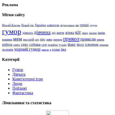
Реклама
Мітки сайту
гроші
Україна
алкоголь
Віталій Кличко
Новий рік
відпочинок
вік
груди
гумор
дівчина
кіт
дівчата
жінка
життя
мама
дід
лікар
малюк
прикол
мем
приколи
пес
машина
настрій
пиво
порада
ранок
ніч
хлопець
робота
секс
собака
факт
сон
фото
свято
телефон
туалет
цицьки
чорний гумор
чоловік
їжа
школа
я
істина
Категорії
Гумор
Дівчата
Комп'ютерні ігри
Люди
Пейзажі
Фантастика
Лічильники та статистика