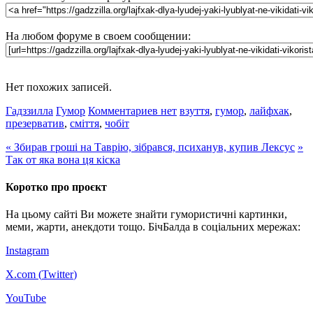
На любом форуме в своем сообщении:
Нет похожих записей.
Гадззилла
Гумор
Комментариев нет
взуття
,
гумор
,
лайфхак
,
презерватив
,
сміття
,
чобіт
«
Збирав гроші на Таврію, зібрався, психанув, купив Лексус
»
Так от яка вона ця кіска
Коротко про проєкт
На цьому сайті Ви можете знайти гумористичні картинки,
меми, жарти, анекдоти тощо. БічБалда в соціальних мережах:
Instagram
X.com (
Twitter
)
YouTube