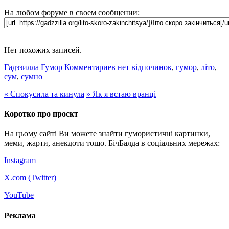
На любом форуме в своем сообщении:
Нет похожих записей.
Гадззилла
Гумор
Комментариев нет
відпочинок
,
гумор
,
літо
,
сум
,
сумно
«
Спокусила та кинула
»
Як я встаю вранці
Коротко про проєкт
На цьому сайті Ви можете знайти гумористичні картинки,
меми, жарти, анекдоти тощо. БічБалда в соціальних мережах:
Instagram
X.com (
Twitter
)
YouTube
Реклама