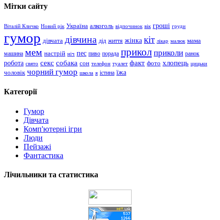
Мітки сайту
гроші
Україна
алкоголь
Віталій Кличко
Новий рік
відпочинок
вік
груди
гумор
дівчина
кіт
дівчата
жінка
життя
мама
дід
лікар
малюк
прикол
мем
приколи
пес
машина
настрій
пиво
порада
ранок
ніч
хлопець
робота
секс
собака
факт
сон
фото
свято
телефон
туалет
цицьки
чорний гумор
чоловік
їжа
школа
я
істина
Категорії
Гумор
Дівчата
Комп'ютерні ігри
Люди
Пейзажі
Фантастика
Лічильники та статистика