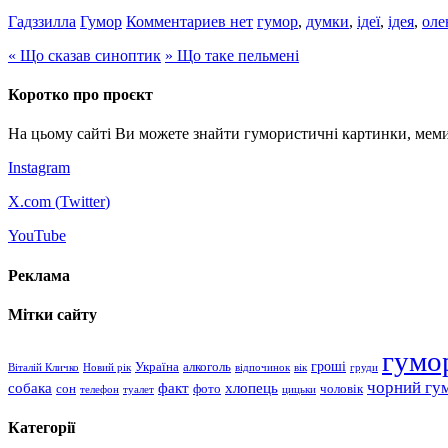
Гадззилла
Гумор
Комментариев нет
гумор
,
думки
,
ідеї
,
ідея
,
оле
«
Що сказав синоптик
»
Що таке пельмені
Коротко про проєкт
На цьому сайті Ви можете знайти гумористичні картинки, меми
Instagram
X.com (
Twitter
)
YouTube
Реклама
Мітки сайту
гумо
гроші
Україна
алкоголь
Віталій Кличко
Новий рік
відпочинок
вік
груди
чорний гу
хлопець
собака
факт
сон
чоловік
фото
телефон
туалет
цицьки
Категорії