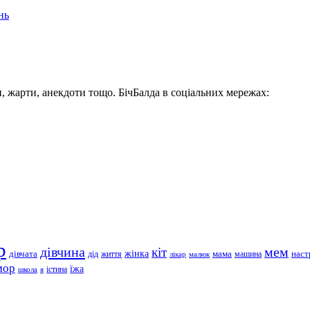
нь
, жарти, анекдоти тощо. БічБалда в соціальних мережах:
р
дівчина
мем
кіт
дівчата
жінка
життя
мама
машина
наст
дід
лікар
малюк
мор
їжа
школа
я
істина