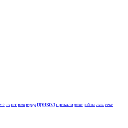
прикол
приколи
робота
секс
пес
рій
пиво
порада
ранок
ніч
свято