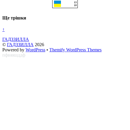
Ще трішки
↑
ГАДЗЗИЛЛА
©
ГАДЗЗИЛЛА
2026
Powered by
WordPress
•
Themify WordPress Themes
пфвяяшддф