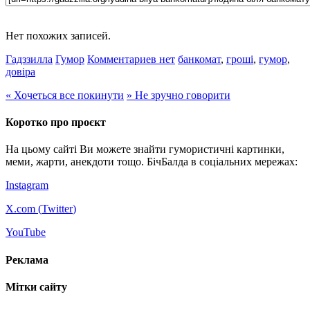
Нет похожих записей.
Гадззилла
Гумор
Комментариев нет
банкомат
,
гроші
,
гумор
,
довіра
«
Хочеться все покинути
»
Не зручно говорити
Коротко про проєкт
На цьому сайті Ви можете знайти гумористичні картинки,
меми, жарти, анекдоти тощо. БічБалда в соціальних мережах:
Instagram
X.com (
Twitter
)
YouTube
Реклама
Мітки сайту