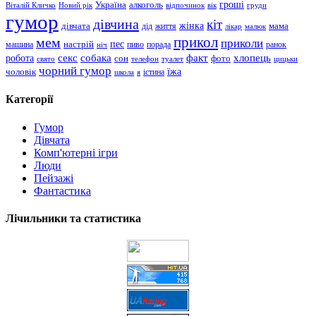
гроші
Україна
алкоголь
Віталій Кличко
Новий рік
відпочинок
вік
груди
гумор
дівчина
кіт
дівчата
жінка
життя
мама
дід
лікар
малюк
прикол
мем
приколи
пес
машина
настрій
пиво
порада
ранок
ніч
хлопець
робота
секс
собака
факт
сон
фото
свято
телефон
туалет
цицьки
чорний гумор
чоловік
їжа
школа
я
істина
Категорії
Гумор
Дівчата
Комп'ютерні ігри
Люди
Пейзажі
Фантастика
Лічильники та статистика