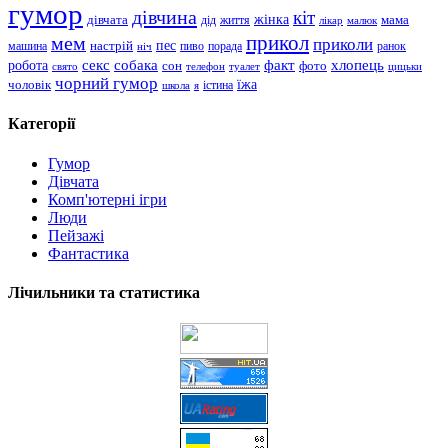
гумор
дівчина
кіт
дівчата
жінка
життя
мама
дід
лікар
малюк
прикол
мем
приколи
пес
машина
настрій
пиво
порада
ранок
ніч
хлопець
робота
секс
собака
факт
сон
фото
свято
телефон
туалет
цицьки
чорний гумор
чоловік
їжа
школа
я
істина
Категорії
Гумор
Дівчата
Комп'ютерні ігри
Люди
Пейзажі
Фантастика
Лічильники та статистика