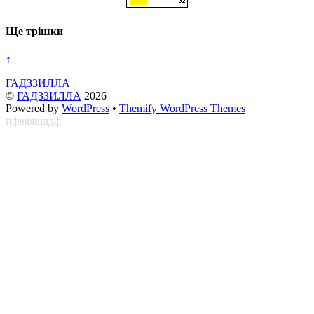
Ще трішки
↑
ГАДЗЗИЛЛА
©
ГАДЗЗИЛЛА
2026
Powered by
WordPress
•
Themify WordPress Themes
пфвяяшддф