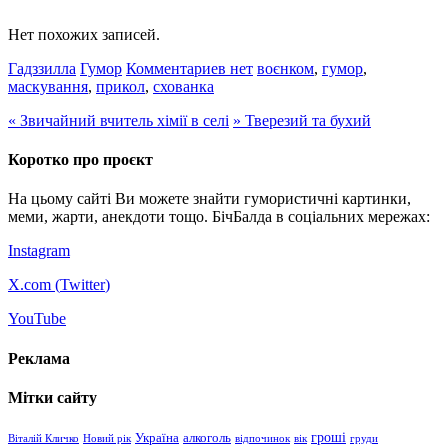
Нет похожих записей.
Гадззилла
Гумор
Комментариев нет
воєнком
,
гумор
,
маскування
,
прикол
,
схованка
«
Звичайний вчитель хімії в селі
»
Тверезий та бухий
Коротко про проєкт
На цьому сайті Ви можете знайти гумористичні картинки,
меми, жарти, анекдоти тощо. БічБалда в соціальних мережах:
Instagram
X.com (
Twitter
)
YouTube
Реклама
Мітки сайту
гроші
Україна
алкоголь
Віталій Кличко
Новий рік
відпочинок
вік
груди