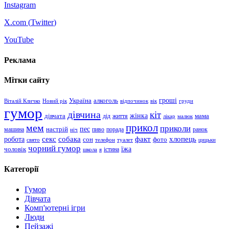
Instagram
X.com (
Twitter
)
YouTube
Реклама
Мітки сайту
гроші
Україна
алкоголь
Віталій Кличко
Новий рік
відпочинок
вік
груди
гумор
дівчина
кіт
дівчата
жінка
життя
мама
дід
лікар
малюк
прикол
мем
приколи
пес
машина
настрій
пиво
порада
ранок
ніч
хлопець
робота
секс
собака
факт
сон
фото
свято
телефон
туалет
цицьки
чорний гумор
чоловік
їжа
школа
я
істина
Категорії
Гумор
Дівчата
Комп'ютерні ігри
Люди
Пейзажі