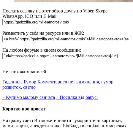
Послать ссылку на этот обзор другу по Viber, Skype,
WhatsApp, ICQ или E-Mail:
Разместить у себя на ресурсе или в ЖЖ:
На любом форуме в своем сообщении:
Нет похожих записей.
Гадззилла
Гумор
Комментариев нет
вимкнення
,
гумор
,
розвиток
,
світло
«
Купимо малому санчата
»
Посилка від бабусі
Коротко про проєкт
На цьому сайті Ви можете знайти гумористичні картинки,
меми, жарти, анекдоти тощо. БічБалда в соціальних мережах: