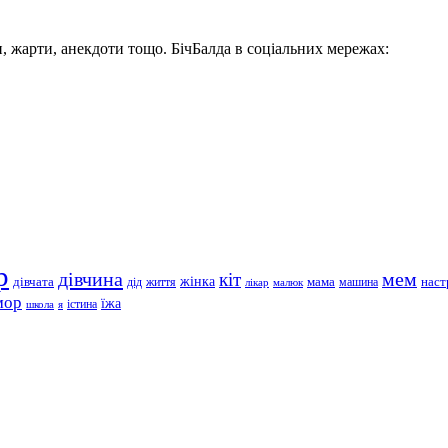
, жарти, анекдоти тощо. БічБалда в соціальних мережах:
р
дівчина
мем
кіт
дівчата
жінка
життя
мама
машина
наст
дід
лікар
малюк
мор
їжа
школа
я
істина