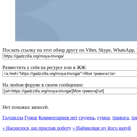
Послать ссылку на этот обзор другу по Viber, Skype, WhatsApp,
Разместить у себя на ресурсе или в ЖЖ:
На любом форуме в своем сообщении:
Нет похожих записей.
Гадззилла
Гумор
Комментариев нет
грудень
,
гумор
,
тривога
,
тр
«
Наснилося, що проспав роботу
»
Наймиліше ну його нахуй