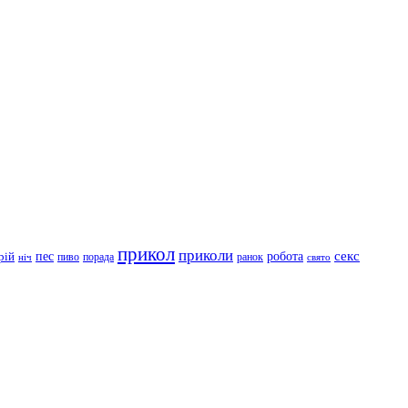
прикол
приколи
робота
секс
пес
рій
пиво
порада
ранок
ніч
свято