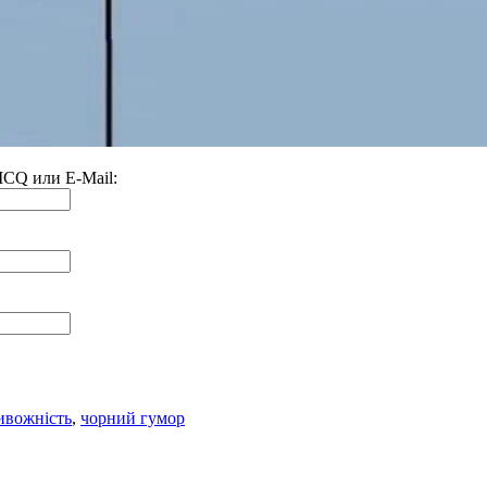
 ICQ или E-Mail:
ивожність
,
чорний гумор