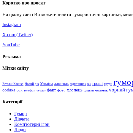
Коротко про проєкт
На цьому сайті Ви можете знайти гумористичні картинки, меми
Instagram
X.com (
Twitter
)
YouTube
Реклама
Мітки сайту
гумо
гроші
Україна
алкоголь
Віталій Кличко
Новий рік
відпочинок
вік
груди
чорний гу
хлопець
собака
факт
сон
чоловік
фото
телефон
туалет
цицьки
Категорії
Гумор
Дівчата
Комп'ютерні ігри
Люди