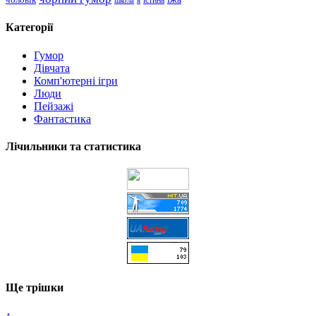
школа
я
істина
Категорії
Гумор
Дівчата
Комп'ютерні ігри
Люди
Пейзажі
Фантастика
Лічильники та статистика
Ще трішки
↑