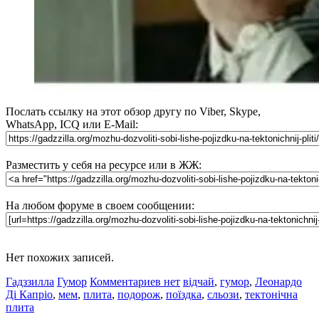
Послать ссылку на этот обзор другу по Viber, Skype,
WhatsApp, ICQ или E-Mail:
Разместить у себя на ресурсе или в ЖЖ:
На любом форуме в своем сообщении:
Нет похожих записей.
Гадззилла
Гумор
Комментариев нет
відчай
,
гумор
,
Леонардо
Ді Капріо
,
мем
,
плита
,
подорож
,
поїздка
,
сльози
,
тектонічна
плита