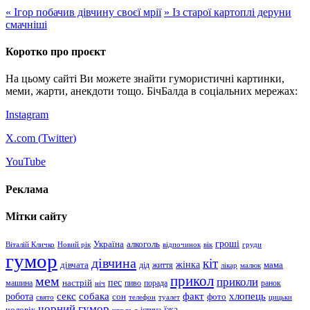
«
Ігор побачив дівчину своєї мрії
»
Із старої картоплі деруни
смачніші
Коротко про проєкт
На цьому сайті Ви можете знайти гумористичні картинки,
меми, жарти, анекдоти тощо. БічБалда в соціальних мережах:
Instagram
X.com (
Twitter
)
YouTube
Реклама
Мітки сайту
гроші
Україна
алкоголь
Віталій Кличко
Новий рік
відпочинок
вік
груди
гумор
дівчина
кіт
дівчата
жінка
життя
мама
дід
лікар
малюк
прикол
мем
приколи
пес
машина
настрій
пиво
порада
ранок
ніч
хлопець
робота
секс
собака
факт
сон
фото
свято
телефон
туалет
цицьки
чорний гумор
чоловік
їжа