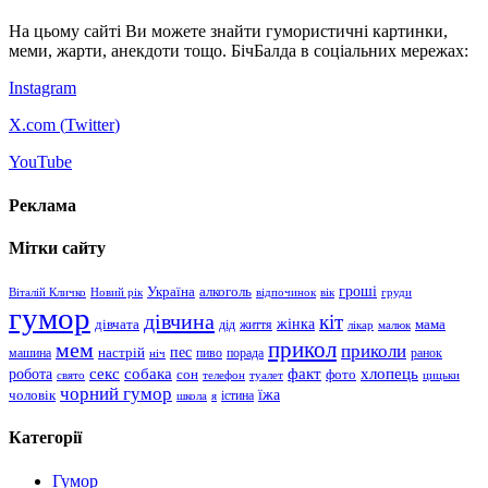
На цьому сайті Ви можете знайти гумористичні картинки,
меми, жарти, анекдоти тощо. БічБалда в соціальних мережах:
Instagram
X.com (
Twitter
)
YouTube
Реклама
Мітки сайту
гроші
Україна
алкоголь
Віталій Кличко
Новий рік
відпочинок
вік
груди
гумор
дівчина
кіт
дівчата
жінка
життя
мама
дід
лікар
малюк
прикол
мем
приколи
пес
машина
настрій
пиво
порада
ранок
ніч
хлопець
робота
секс
собака
факт
сон
фото
свято
телефон
туалет
цицьки
чорний гумор
чоловік
їжа
школа
я
істина
Категорії
Гумор