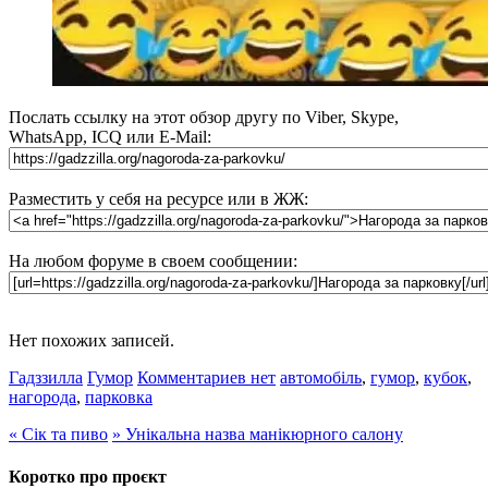
Послать ссылку на этот обзор другу по Viber, Skype,
WhatsApp, ICQ или E-Mail:
Разместить у себя на ресурсе или в ЖЖ:
На любом форуме в своем сообщении:
Нет похожих записей.
Гадззилла
Гумор
Комментариев нет
автомобіль
,
гумор
,
кубок
,
нагорода
,
парковка
«
Сік та пиво
»
Унікальна назва манікюрного салону
Коротко про проєкт