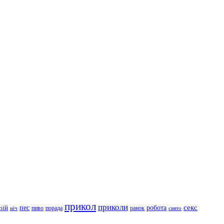
прикол
приколи
робота
секс
пес
рій
пиво
порада
ранок
ніч
свято