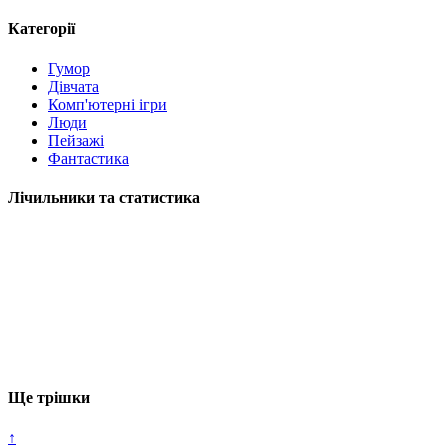
Категорії
Гумор
Дівчата
Комп'ютерні ігри
Люди
Пейзажі
Фантастика
Лічильники та статистика
Ще трішки
↑