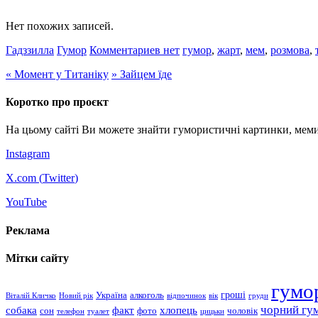
Нет похожих записей.
Гадззилла
Гумор
Комментариев нет
гумор
,
жарт
,
мем
,
розмова
,
«
Момент у Титаніку
»
Зайцем їде
Коротко про проєкт
На цьому сайті Ви можете знайти гумористичні картинки, меми
Instagram
X.com (
Twitter
)
YouTube
Реклама
Мітки сайту
гумо
гроші
Україна
алкоголь
Віталій Кличко
Новий рік
відпочинок
вік
груди
чорний гу
хлопець
собака
факт
сон
чоловік
фото
телефон
туалет
цицьки