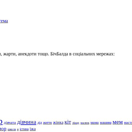
тема
, жарти, анекдоти тощо. БічБалда в соціальних мережах:
р
дівчина
мем
кіт
дівчата
жінка
життя
мама
машина
наст
дід
лікар
малюк
мор
їжа
школа
я
істина