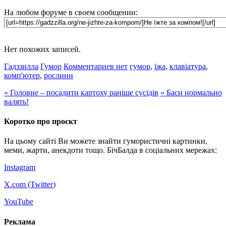
На любом форуме в своем сообщении:
Нет похожих записей.
Гадззилла
Гумор
Комментариев нет
гумор
,
їжа
,
клавіатура
,
комп'ютер
,
рослини
«
Головне – посадити картоху раніше сусідів
»
Баси нормально
валять!
Коротко про проєкт
На цьому сайті Ви можете знайти гумористичні картинки,
меми, жарти, анекдоти тощо. БічБалда в соціальних мережах:
Instagram
X.com (
Twitter
)
YouTube
Реклама