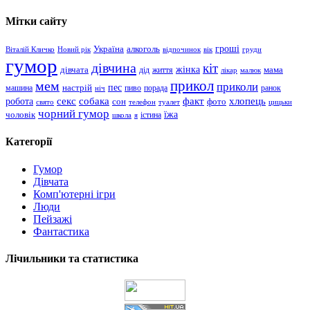
Мітки сайту
гроші
Україна
алкоголь
Віталій Кличко
Новий рік
відпочинок
вік
груди
гумор
дівчина
кіт
дівчата
жінка
життя
мама
дід
лікар
малюк
прикол
мем
приколи
пес
машина
настрій
пиво
порада
ранок
ніч
хлопець
робота
секс
собака
факт
сон
фото
свято
телефон
туалет
цицьки
чорний гумор
чоловік
їжа
школа
я
істина
Категорії
Гумор
Дівчата
Комп'ютерні ігри
Люди
Пейзажі
Фантастика
Лічильники та статистика