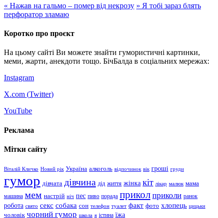
«
Нажав на гальмо – помер від некрозу
»
Я тобі зараз блять
перфоратор зламаю
Коротко про проєкт
На цьому сайті Ви можете знайти гумористичні картинки,
меми, жарти, анекдоти тощо. БічБалда в соціальних мережах:
Instagram
X.com (
Twitter
)
YouTube
Реклама
Мітки сайту
гроші
Україна
алкоголь
Віталій Кличко
Новий рік
відпочинок
вік
груди
гумор
дівчина
кіт
дівчата
жінка
життя
мама
дід
лікар
малюк
прикол
мем
приколи
пес
машина
настрій
пиво
порада
ранок
ніч
хлопець
робота
секс
собака
факт
сон
фото
свято
телефон
туалет
цицьки
чорний гумор
чоловік
їжа
школа
я
істина