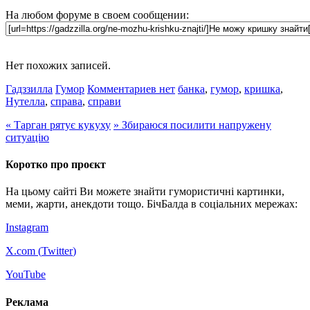
На любом форуме в своем сообщении:
Нет похожих записей.
Гадззилла
Гумор
Комментариев нет
банка
,
гумор
,
кришка
,
Нутелла
,
справа
,
справи
«
Тарган рятує кукуху
»
Збираюся посилити напружену
ситуацію
Коротко про проєкт
На цьому сайті Ви можете знайти гумористичні картинки,
меми, жарти, анекдоти тощо. БічБалда в соціальних мережах:
Instagram
X.com (
Twitter
)
YouTube
Реклама