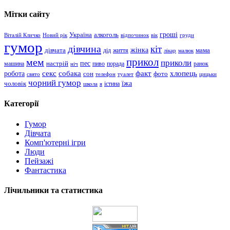
Мітки сайту
гроші
Україна
алкоголь
Віталій Кличко
Новий рік
відпочинок
вік
груди
гумор
дівчина
кіт
дівчата
жінка
життя
мама
дід
лікар
малюк
прикол
мем
приколи
пес
машина
настрій
пиво
порада
ранок
ніч
хлопець
робота
секс
собака
факт
сон
фото
свято
телефон
туалет
цицьки
чорний гумор
чоловік
їжа
школа
я
істина
Категорії
Гумор
Дівчата
Комп'ютерні ігри
Люди
Пейзажі
Фантастика
Лічильники та статистика