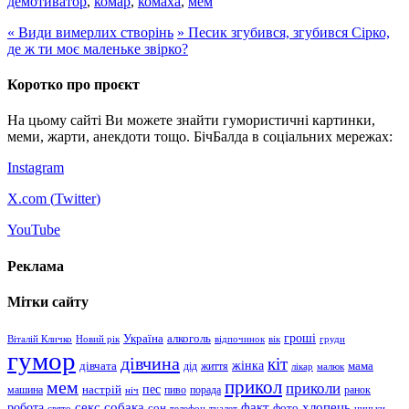
демотиватор
,
комар
,
комаха
,
мем
«
Види вимерлих створінь
»
Песик згубився, згубився Сірко,
де ж ти моє маленьке звірко?
Коротко про проєкт
На цьому сайті Ви можете знайти гумористичні картинки,
меми, жарти, анекдоти тощо. БічБалда в соціальних мережах:
Instagram
X.com (
Twitter
)
YouTube
Реклама
Мітки сайту
гроші
Україна
алкоголь
Віталій Кличко
Новий рік
відпочинок
вік
груди
гумор
дівчина
кіт
дівчата
жінка
життя
мама
дід
лікар
малюк
прикол
мем
приколи
пес
машина
настрій
пиво
порада
ранок
ніч
хлопець
робота
секс
собака
факт
сон
фото
свято
телефон
туалет
цицьки