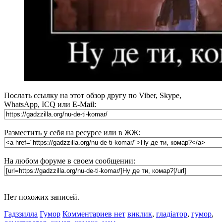
Послать ссылку на этот обзор другу по Viber, Skype,
WhatsApp, ICQ или E-Mail:
Разместить у себя на ресурсе или в ЖЖ:
На любом форуме в своем сообщении:
Нет похожих записей.
Гадззилла
Гумор
Комментариев нет
виклик
,
гладіатор
,
гумор
,