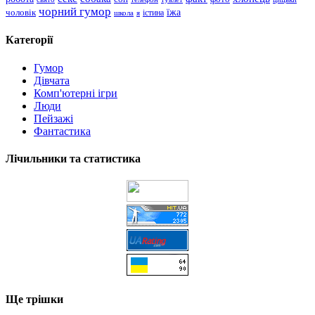
чорний гумор
чоловік
їжа
школа
я
істина
Категорії
Гумор
Дівчата
Комп'ютерні ігри
Люди
Пейзажі
Фантастика
Лічильники та статистика
Ще трішки