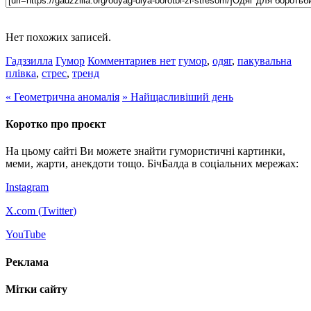
Нет похожих записей.
Гадззилла
Гумор
Комментариев нет
гумор
,
одяг
,
пакувальна
плівка
,
стрес
,
тренд
«
Геометрична аномалія
»
Найщасливіший день
Коротко про проєкт
На цьому сайті Ви можете знайти гумористичні картинки,
меми, жарти, анекдоти тощо. БічБалда в соціальних мережах:
Instagram
X.com (
Twitter
)
YouTube
Реклама
Мітки сайту