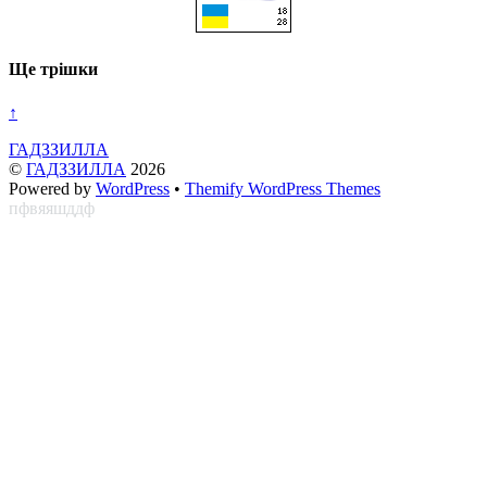
Ще трішки
↑
ГАДЗЗИЛЛА
©
ГАДЗЗИЛЛА
2026
Powered by
WordPress
•
Themify WordPress Themes
пфвяяшддф