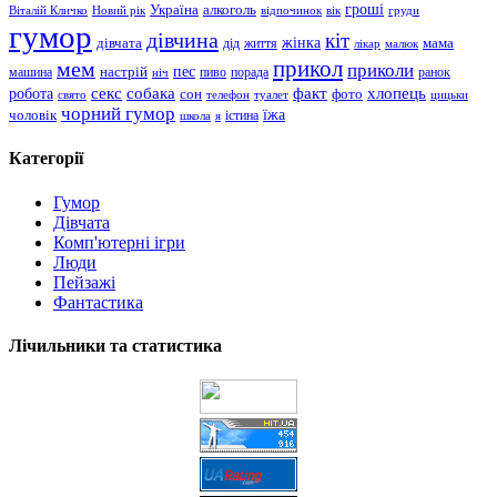
гроші
Україна
алкоголь
Віталій Кличко
Новий рік
відпочинок
вік
груди
гумор
дівчина
кіт
дівчата
жінка
життя
мама
дід
лікар
малюк
прикол
мем
приколи
пес
машина
настрій
пиво
порада
ранок
ніч
хлопець
робота
секс
собака
факт
сон
фото
свято
телефон
туалет
цицьки
чорний гумор
чоловік
їжа
школа
я
істина
Категорії
Гумор
Дівчата
Комп'ютерні ігри
Люди
Пейзажі
Фантастика
Лічильники та статистика