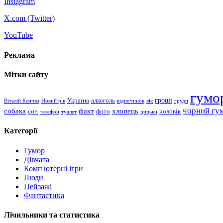
Instagram
X.com (
Twitter
)
YouTube
Реклама
Мітки сайту
гумо
гроші
Україна
алкоголь
Віталій Кличко
Новий рік
відпочинок
вік
груди
чорний гу
хлопець
собака
факт
сон
чоловік
фото
телефон
туалет
цицьки
Категорії
Гумор
Дівчата
Комп'ютерні ігри
Люди
Пейзажі
Фантастика
Лічильники та статистика