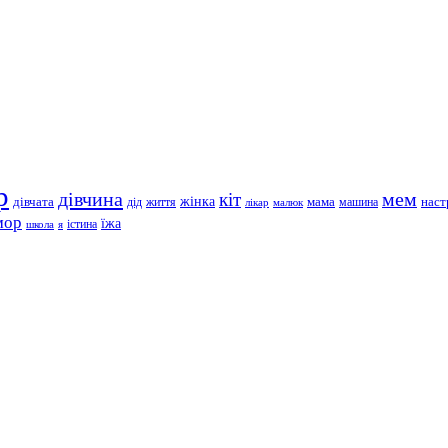
р
дівчина
мем
кіт
дівчата
жінка
життя
мама
машина
наст
дід
лікар
малюк
мор
їжа
школа
я
істина