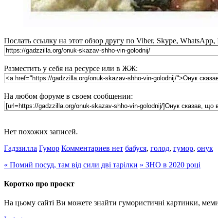
Послать ссылку на этот обзор другу по Viber, Skype, WhatsApp,
Разместить у себя на ресурсе или в ЖЖ:
На любом форуме в своем сообщении:
Нет похожих записей.
Гадззилла
Гумор
Комментариев нет
бабуся
,
голод
,
гумор
,
онук
«
Помий посуд, там від сили дві тарілки
»
ЗНО в 2020 році
Коротко про проєкт
На цьому сайті Ви можете знайти гумористичні картинки, меми