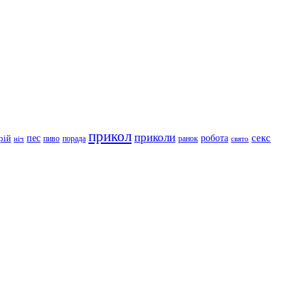
прикол
приколи
робота
секс
пес
рій
пиво
порада
ранок
ніч
свято