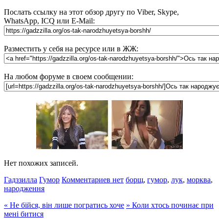
Послать ссылку на этот обзор другу по Viber, Skype,
WhatsApp, ICQ или E-Mail:
Разместить у себя на ресурсе или в ЖЖ:
На любом форуме в своем сообщении:
Нет похожих записей.
Гадззилла
Гумор
Комментариев нет
борщ
,
гумор
,
лук
,
морква
,
народження
«
Не бійся, він лише погратись хоче
»
Коли хтось починає при
мені битися