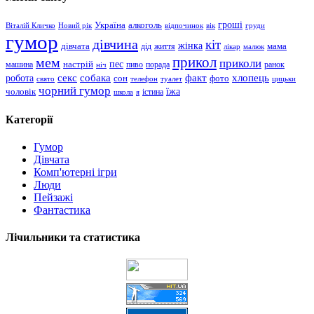
гроші
Україна
алкоголь
Віталій Кличко
Новий рік
відпочинок
вік
груди
гумор
дівчина
кіт
дівчата
жінка
життя
мама
дід
лікар
малюк
прикол
мем
приколи
пес
машина
настрій
пиво
порада
ранок
ніч
хлопець
робота
секс
собака
факт
сон
фото
свято
телефон
туалет
цицьки
чорний гумор
чоловік
їжа
школа
я
істина
Категорії
Гумор
Дівчата
Комп'ютерні ігри
Люди
Пейзажі
Фантастика
Лічильники та статистика