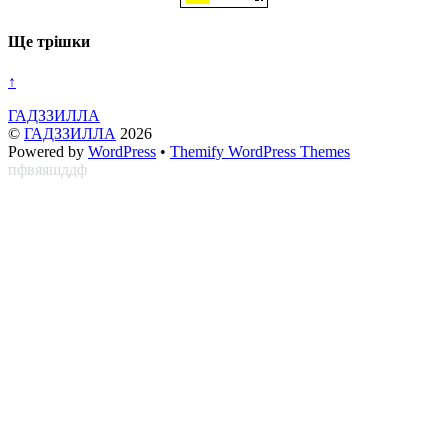
Ще трішки
↑
ГАДЗЗИЛЛА
©
ГАДЗЗИЛЛА
2026
Powered by
WordPress
•
Themify WordPress Themes
пфвяяшддф