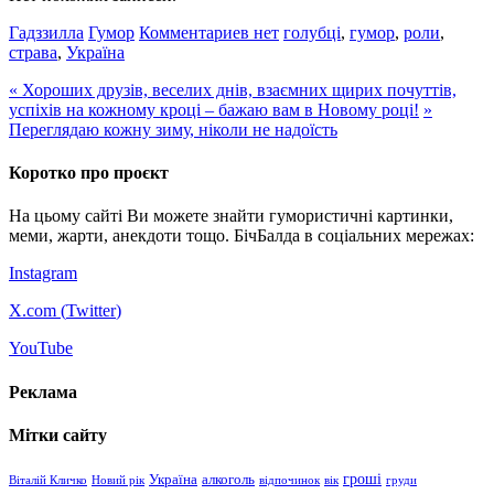
Гадззилла
Гумор
Комментариев нет
голубці
,
гумор
,
роли
,
страва
,
Україна
«
Хороших друзів, веселих днів, взаємних щирих почуттів,
успіхів на кожному кроці – бажаю вам в Новому році!
»
Переглядаю кожну зиму, ніколи не надоїсть
Коротко про проєкт
На цьому сайті Ви можете знайти гумористичні картинки,
меми, жарти, анекдоти тощо. БічБалда в соціальних мережах:
Instagram
X.com (
Twitter
)
YouTube
Реклама
Мітки сайту
гроші
Україна
алкоголь
Віталій Кличко
Новий рік
відпочинок
вік
груди