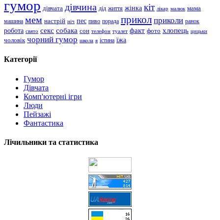
гумор
дівчина
кіт
дівчата
жінка
життя
мама
дід
лікар
малюк
прикол
мем
приколи
пес
машина
настрій
пиво
порада
ранок
ніч
хлопець
робота
секс
собака
факт
сон
фото
свято
телефон
туалет
цицьки
чорний гумор
чоловік
їжа
школа
я
істина
Категорії
Гумор
Дівчата
Комп'ютерні ігри
Люди
Пейзажі
Фантастика
Лічильники та статистика