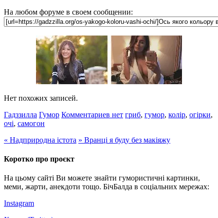
На любом форуме в своем сообщении:
Нет похожих записей.
Гадззилла
Гумор
Комментариев нет
гриб
,
гумор
,
колір
,
огірки
,
очі
,
самогон
«
Надприродна істота
»
Вранці я буду без макіяжу
Коротко про проєкт
На цьому сайті Ви можете знайти гумористичні картинки,
меми, жарти, анекдоти тощо. БічБалда в соціальних мережах:
Instagram