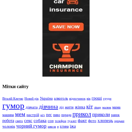
Мітки сайту
гроші
Україна
алкоголь
Віталій Кличко
Новий рік
відпочинок
вік
груди
гумор
дівчина
кіт
дівчата
жінка
життя
мама
дід
лікар
малюк
прикол
мем
приколи
пес
машина
настрій
пиво
порада
ранок
ніч
хлопець
робота
секс
собака
факт
сон
фото
свято
телефон
туалет
цицьки
чорний гумор
чоловік
їжа
школа
я
істина