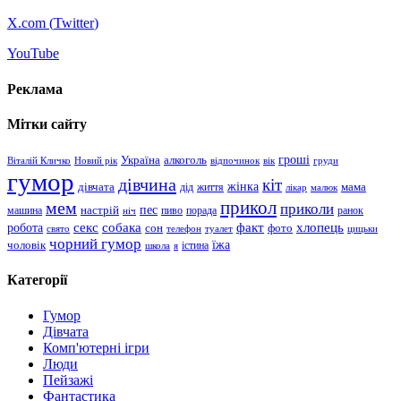
X.com (
Twitter
)
YouTube
Реклама
Мітки сайту
гроші
Україна
алкоголь
Віталій Кличко
Новий рік
відпочинок
вік
груди
гумор
дівчина
кіт
дівчата
жінка
життя
мама
дід
лікар
малюк
прикол
мем
приколи
пес
машина
настрій
пиво
порада
ранок
ніч
хлопець
робота
секс
собака
факт
сон
фото
свято
телефон
туалет
цицьки
чорний гумор
чоловік
їжа
школа
я
істина
Категорії
Гумор
Дівчата
Комп'ютерні ігри
Люди
Пейзажі
Фантастика