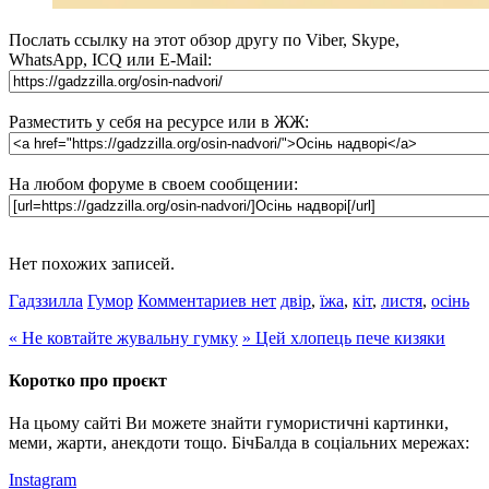
Послать ссылку на этот обзор другу по Viber, Skype,
WhatsApp, ICQ или E-Mail:
Разместить у себя на ресурсе или в ЖЖ:
На любом форуме в своем сообщении:
Нет похожих записей.
Гадззилла
Гумор
Комментариев нет
двір
,
їжа
,
кіт
,
листя
,
осінь
«
Не ковтайте жувальну гумку
»
Цей хлопець пече кизяки
Коротко про проєкт
На цьому сайті Ви можете знайти гумористичні картинки,
меми, жарти, анекдоти тощо. БічБалда в соціальних мережах:
Instagram