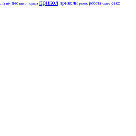
прикол
приколи
робота
секс
пес
рій
пиво
порада
ранок
ніч
свято