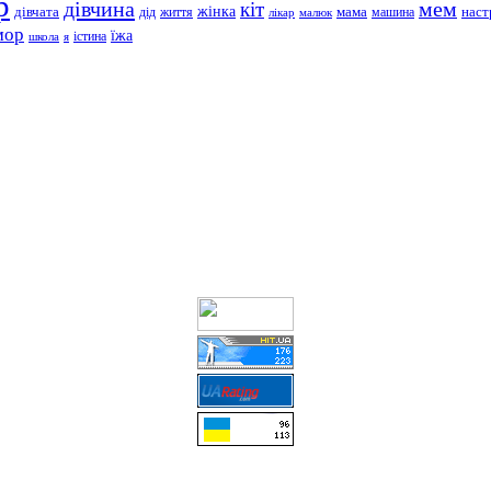
р
дівчина
мем
кіт
дівчата
жінка
життя
мама
машина
наст
дід
лікар
малюк
мор
їжа
школа
я
істина