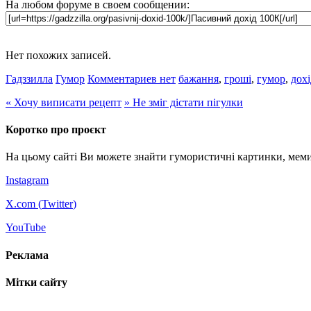
На любом форуме в своем сообщении:
Нет похожих записей.
Гадззилла
Гумор
Комментариев нет
бажання
,
гроші
,
гумор
,
дохі
«
Хочу виписати рецепт
»
Не зміг дістати пігулки
Коротко про проєкт
На цьому сайті Ви можете знайти гумористичні картинки, меми
Instagram
X.com (
Twitter
)
YouTube
Реклама
Мітки сайту