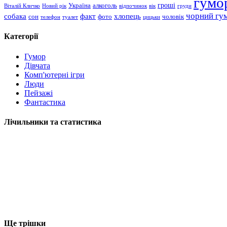
гумо
гроші
Україна
алкоголь
Віталій Кличко
Новий рік
відпочинок
вік
груди
чорний гу
хлопець
собака
факт
сон
чоловік
фото
телефон
туалет
цицьки
Категорії
Гумор
Дівчата
Комп'ютерні ігри
Люди
Пейзажі
Фантастика
Лічильники та статистика
Ще трішки