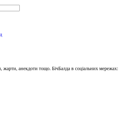
д
, жарти, анекдоти тощо. БічБалда в соціальних мережах: