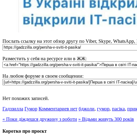
Послать ссылку на этот обзор другу по Viber, Skype, WhatsApp,
Разместить у себя на ресурсе или в ЖЖ:
На любом форуме в своем сообщении:
Нет похожих записей.
Гадззилла
Гумор
Комментариев нет
бджоли
,
гумор
,
пасіка
,
при
«
Поки діждешся дружину з роботи
»
Відьми живуть 300 років
Коротко про проєкт