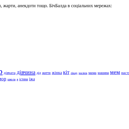
, жарти, анекдоти тощо. БічБалда в соціальних мережах:
р
дівчина
мем
кіт
дівчата
жінка
життя
мама
машина
наст
дід
лікар
малюк
мор
їжа
школа
я
істина