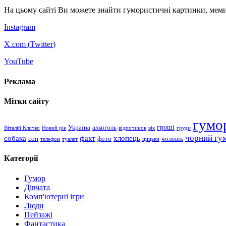
На цьому сайті Ви можете знайти гумористичні картинки, меми
Instagram
X.com (
Twitter
)
YouTube
Реклама
Мітки сайту
гумо
гроші
Україна
алкоголь
Віталій Кличко
Новий рік
відпочинок
вік
груди
чорний гу
хлопець
собака
факт
сон
чоловік
фото
телефон
туалет
цицьки
Категорії
Гумор
Дівчата
Комп'ютерні ігри
Люди
Пейзажі
Фантастика