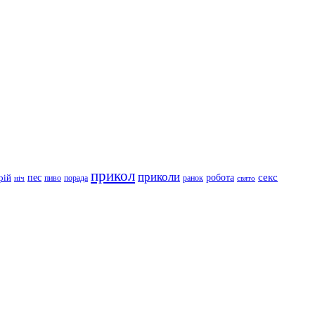
прикол
приколи
робота
секс
пес
рій
пиво
порада
ранок
ніч
свято