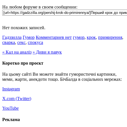
На любом форуме в своем сообщении:
Нет похожих записей.
Гадззилла
Гумор
Комментариев нет
гумор
,
крок
,
примирення
,
сварка
,
секс
,
спокуса
«
Кал на аналіз
»
Диви я павук
Коротко про проєкт
На цьому сайті Ви можете знайти гумористичні картинки,
меми, жарти, анекдоти тощо. БічБалда в соціальних мережах:
Instagram
X.com (
Twitter
)
YouTube
Реклама