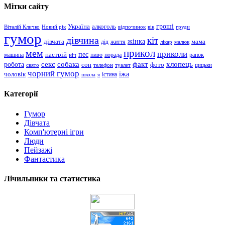
Мітки сайту
гроші
Україна
алкоголь
Віталій Кличко
Новий рік
відпочинок
вік
груди
гумор
дівчина
кіт
дівчата
жінка
життя
мама
дід
лікар
малюк
прикол
мем
приколи
пес
машина
настрій
пиво
порада
ранок
ніч
хлопець
робота
секс
собака
факт
сон
фото
свято
телефон
туалет
цицьки
чорний гумор
чоловік
їжа
школа
я
істина
Категорії
Гумор
Дівчата
Комп'ютерні ігри
Люди
Пейзажі
Фантастика
Лічильники та статистика