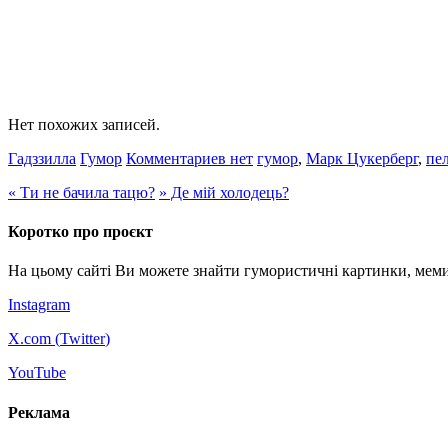
Нет похожих записей.
Гадззилла
Гумор
Комментариев нет
гумор
,
Марк Цукерберг
,
пе
«
Ти не бачила тацю?
»
Де мій холодець?
Коротко про проєкт
На цьому сайті Ви можете знайти гумористичні картинки, меми
Instagram
X.com (
Twitter
)
YouTube
Реклама