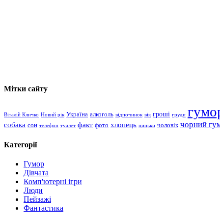
Мітки сайту
гумо
гроші
Україна
алкоголь
Віталій Кличко
Новий рік
відпочинок
вік
груди
чорний гу
хлопець
собака
факт
сон
чоловік
фото
телефон
туалет
цицьки
Категорії
Гумор
Дівчата
Комп'ютерні ігри
Люди
Пейзажі
Фантастика