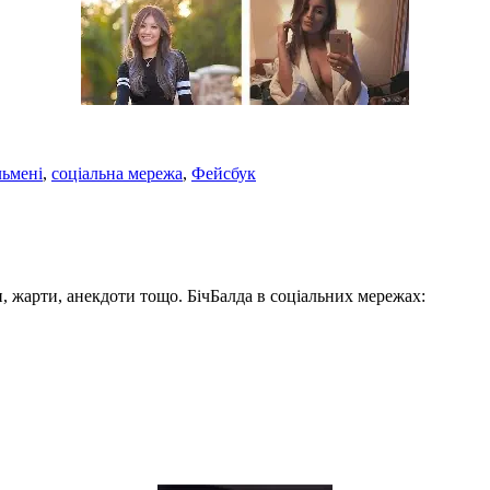
льмені
,
соціальна мережа
,
Фейсбук
, жарти, анекдоти тощо. БічБалда в соціальних мережах: