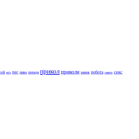
прикол
приколи
робота
секс
пес
рій
пиво
порада
ранок
ніч
свято