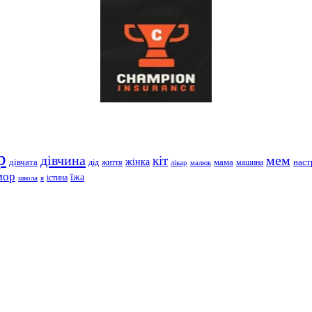
р
дівчина
мем
кіт
дівчата
жінка
життя
мама
машина
наст
дід
лікар
малюк
мор
їжа
школа
я
істина