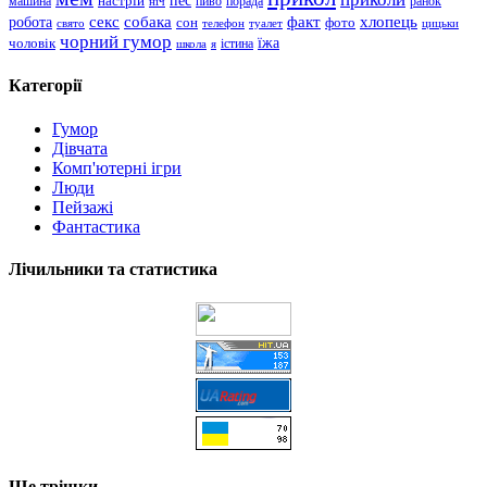
пес
машина
настрій
пиво
порада
ранок
ніч
хлопець
робота
секс
собака
факт
сон
фото
свято
телефон
туалет
цицьки
чорний гумор
чоловік
їжа
школа
я
істина
Категорії
Гумор
Дівчата
Комп'ютерні ігри
Люди
Пейзажі
Фантастика
Лічильники та статистика
Ще трішки