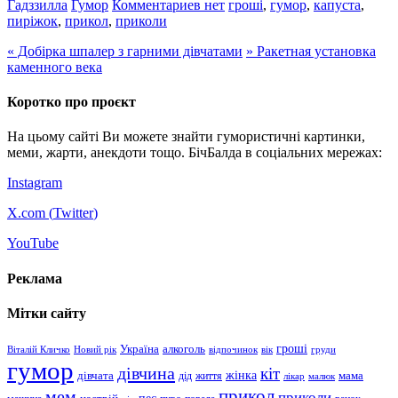
Гадззилла
Гумор
Комментариев нет
гроші
,
гумор
,
капуста
,
пиріжок
,
прикол
,
приколи
«
Добірка шпалер з гарними дівчатами
»
Ракетная установка
каменного века
Коротко про проєкт
На цьому сайті Ви можете знайти гумористичні картинки,
меми, жарти, анекдоти тощо. БічБалда в соціальних мережах:
Instagram
X.com (
Twitter
)
YouTube
Реклама
Мітки сайту
гроші
Україна
алкоголь
Віталій Кличко
Новий рік
відпочинок
вік
груди
гумор
дівчина
кіт
дівчата
жінка
життя
мама
дід
лікар
малюк
прикол
мем
приколи