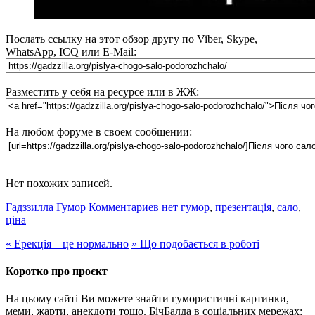
Послать ссылку на этот обзор другу по Viber, Skype,
WhatsApp, ICQ или E-Mail:
Разместить у себя на ресурсе или в ЖЖ:
На любом форуме в своем сообщении:
Нет похожих записей.
Гадззилла
Гумор
Комментариев нет
гумор
,
презентація
,
сало
,
ціна
«
Ерекція – це нормально
»
Що подобається в роботі
Коротко про проєкт
На цьому сайті Ви можете знайти гумористичні картинки,
меми, жарти, анекдоти тощо. БічБалда в соціальних мережах: