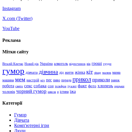
Instagram
X.com (
Twitter
)
YouTube
Реклама
Мітки сайту
гроші
Україна
алкоголь
Віталій Кличко
Новий рік
відпочинок
вік
груди
гумор
дівчина
кіт
дівчата
жінка
життя
мама
дід
лікар
малюк
прикол
мем
приколи
пес
машина
настрій
пиво
порада
ранок
ніч
хлопець
робота
секс
собака
факт
сон
фото
свято
телефон
туалет
цицьки
чорний гумор
чоловік
їжа
школа
я
істина
Категорії
Гумор
Дівчата
Комп'ютерні ігри
Люди