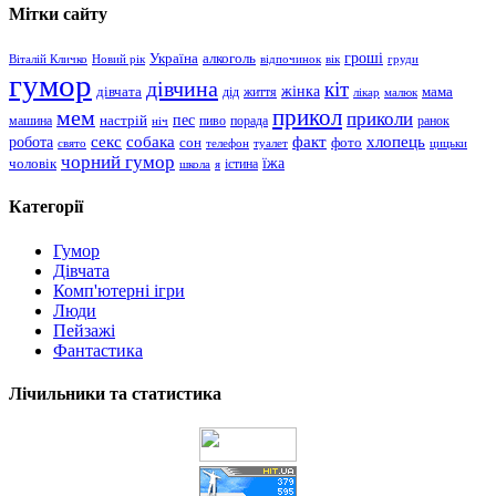
Мітки сайту
гроші
Україна
алкоголь
Віталій Кличко
Новий рік
відпочинок
вік
груди
гумор
дівчина
кіт
дівчата
жінка
життя
мама
дід
лікар
малюк
прикол
мем
приколи
пес
машина
настрій
пиво
порада
ранок
ніч
хлопець
робота
секс
собака
факт
сон
фото
свято
телефон
туалет
цицьки
чорний гумор
чоловік
їжа
школа
я
істина
Категорії
Гумор
Дівчата
Комп'ютерні ігри
Люди
Пейзажі
Фантастика
Лічильники та статистика