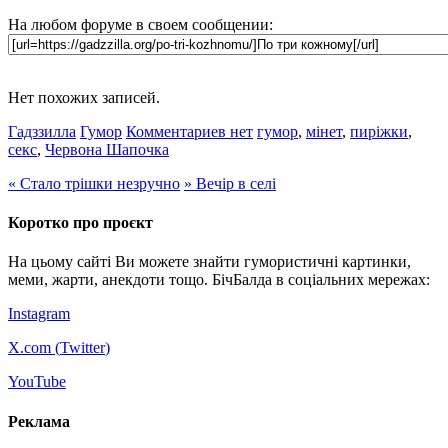
На любом форуме в своем сообщении:
Нет похожих записей.
Гадззилла
Гумор
Комментариев нет
гумор
,
мінет
,
пиріжки
,
секс
,
Червона Шапочка
«
Стало трішки незручно
»
Вечір в селі
Коротко про проєкт
На цьому сайті Ви можете знайти гумористичні картинки,
меми, жарти, анекдоти тощо. БічБалда в соціальних мережах:
Instagram
X.com (
Twitter
)
YouTube
Реклама