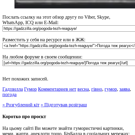
Послать ссылку на этот обзор другу по Viber, Skype,
WhatsApp, ICQ или E-Mail:
Разместить у себя на ресурсе или в ЖЖ:
На любом форуме в своем сообщении:
Нет похожих записей.
Гадззилла
Гумор
Комментариев нет
весна
,
гівно
,
гумор
,
заява
,
погода
«
Розгублений кіт
»
Підготував розіграш
Коротко про проєкт
На цьому сайті Ви можете знайти гумористичні картинки,
меми, жарти, анекдоти тощо. БічБалда в соціальних мережах: