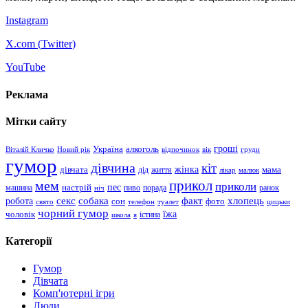
Instagram
X.com (
Twitter
)
YouTube
Реклама
Мітки сайту
гроші
Україна
алкоголь
Віталій Кличко
Новий рік
відпочинок
вік
груди
гумор
дівчина
кіт
дівчата
жінка
життя
мама
дід
лікар
малюк
прикол
мем
приколи
пес
машина
настрій
пиво
порада
ранок
ніч
хлопець
робота
секс
собака
факт
сон
фото
свято
телефон
туалет
цицьки
чорний гумор
чоловік
їжа
школа
я
істина
Категорії
Гумор
Дівчата
Комп'ютерні ігри
Люди