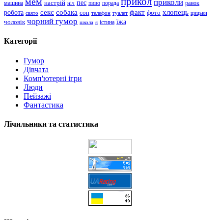
прикол
мем
приколи
пес
машина
настрій
пиво
порада
ранок
ніч
хлопець
робота
секс
собака
факт
сон
фото
свято
телефон
туалет
цицьки
чорний гумор
чоловік
їжа
школа
я
істина
Категорії
Гумор
Дівчата
Комп'ютерні ігри
Люди
Пейзажі
Фантастика
Лічильники та статистика