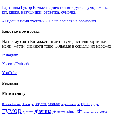
Гадззилла
Гумор
Комментариев нет
викрутка
,
гумор
,
жінка
,
кіт
,
кішка
,
навушники
,
серветка
,
сумочка
«
Підеш з нами тусити?
»
Наше весілля на горизонті
Коротко про проєкт
На цьому сайті Ви можете знайти гумористичні картинки,
меми, жарти, анекдоти тощо. БічБалда в соціальних мережах:
Instagram
X.com (
Twitter
)
YouTube
Реклама
Мітки сайту
гроші
Україна
алкоголь
Віталій Кличко
Новий рік
відпочинок
вік
груди
гумор
дівчина
кіт
дівчата
жінка
життя
мама
дід
лікар
малюк