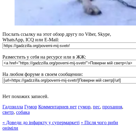
Послать ссылку на этот обзор другу по Viber, Skype,
WhatsApp, ICQ или E-Mail:
Разместить у себя на ресурсе или в ЖЖ:
На любом форуме в своем сообщении:
Нет похожих записей.
Гадззилла
Гумор
Комментариев нет
гумор
,
пес
,
прохання
,
светр
,
собака
«
Доведи до інфаркту у супермаркеті
»
Після чого риби
оніміли