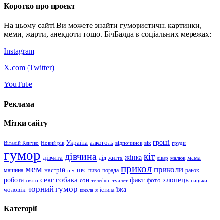
Коротко про проєкт
На цьому сайті Ви можете знайти гумористичні картинки,
меми, жарти, анекдоти тощо. БічБалда в соціальних мережах:
Instagram
X.com (
Twitter
)
YouTube
Реклама
Мітки сайту
гроші
Україна
алкоголь
Віталій Кличко
Новий рік
відпочинок
вік
груди
гумор
дівчина
кіт
дівчата
жінка
життя
мама
дід
лікар
малюк
прикол
мем
приколи
пес
машина
настрій
пиво
порада
ранок
ніч
хлопець
робота
секс
собака
факт
сон
фото
свято
телефон
туалет
цицьки
чорний гумор
чоловік
їжа
школа
я
істина
Категорії