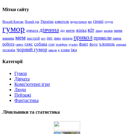
Мітки сайту
гроші
Україна
алкоголь
Віталій Кличко
Новий рік
відпочинок
вік
груди
гумор
дівчина
кіт
дівчата
жінка
життя
мама
дід
лікар
малюк
прикол
мем
приколи
пес
машина
настрій
пиво
порада
ранок
ніч
хлопець
робота
секс
собака
факт
сон
фото
свято
телефон
туалет
цицьки
чорний гумор
чоловік
їжа
школа
я
істина
Категорії
Гумор
Дівчата
Комп'ютерні ігри
Люди
Пейзажі
Фантастика
Лічильники та статистика