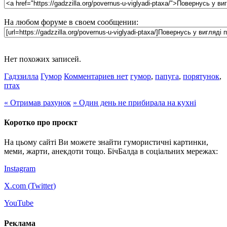
На любом форуме в своем сообщении:
Нет похожих записей.
Гадззилла
Гумор
Комментариев нет
гумор
,
папуга
,
порятунок
,
птах
«
Отримав рахунок
»
Один день не прибирала на кухні
Коротко про проєкт
На цьому сайті Ви можете знайти гумористичні картинки,
меми, жарти, анекдоти тощо. БічБалда в соціальних мережах:
Instagram
X.com (
Twitter
)
YouTube
Реклама