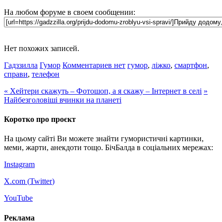
На любом форуме в своем сообщении:
Нет похожих записей.
Гадззилла
Гумор
Комментариев нет
гумор
,
ліжко
,
смартфон
,
справи
,
телефон
«
Хейтери скажуть – Фотошоп, а я скажу – Інтернет в селі
»
Найбезголовіші вчинки на планеті
Коротко про проєкт
На цьому сайті Ви можете знайти гумористичні картинки,
меми, жарти, анекдоти тощо. БічБалда в соціальних мережах:
Instagram
X.com (
Twitter
)
YouTube
Реклама