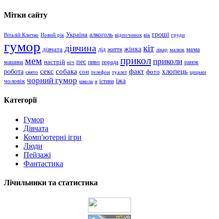
Мітки сайту
гроші
Україна
алкоголь
Віталій Кличко
Новий рік
відпочинок
вік
груди
гумор
дівчина
кіт
дівчата
жінка
життя
мама
дід
лікар
малюк
прикол
мем
приколи
пес
машина
настрій
пиво
порада
ранок
ніч
хлопець
робота
секс
собака
факт
сон
фото
свято
телефон
туалет
цицьки
чорний гумор
чоловік
їжа
школа
я
істина
Категорії
Гумор
Дівчата
Комп'ютерні ігри
Люди
Пейзажі
Фантастика
Лічильники та статистика