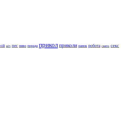
прикол
приколи
робота
секс
пес
рій
пиво
порада
ранок
ніч
свято