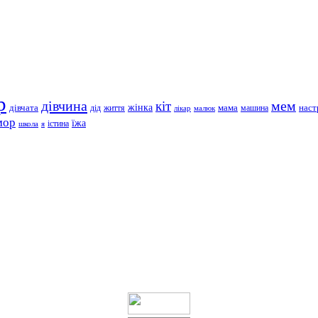
р
дівчина
мем
кіт
дівчата
жінка
життя
мама
машина
наст
дід
лікар
малюк
мор
їжа
школа
я
істина