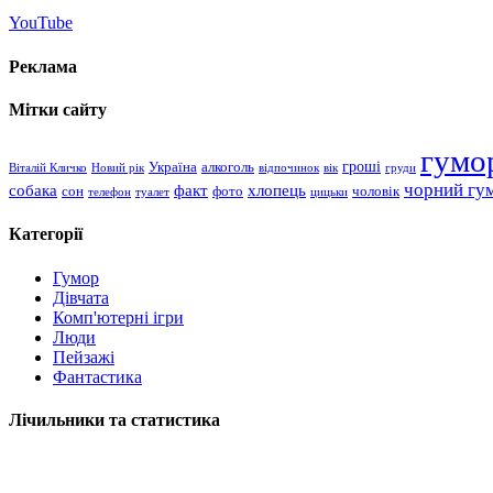
YouTube
Реклама
Мітки сайту
гумо
гроші
Україна
алкоголь
Віталій Кличко
Новий рік
відпочинок
вік
груди
чорний гу
хлопець
собака
факт
сон
чоловік
фото
телефон
туалет
цицьки
Категорії
Гумор
Дівчата
Комп'ютерні ігри
Люди
Пейзажі
Фантастика
Лічильники та статистика