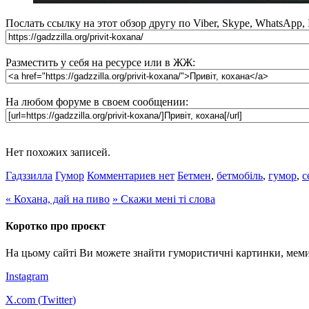
Послать ссылку на этот обзор другу по Viber, Skype, WhatsApp,
Разместить у себя на ресурсе или в ЖЖ:
На любом форуме в своем сообщении:
Нет похожих записей.
Гадззилла
Гумор
Комментариев нет
Бетмен
,
бетмобіль
,
гумор
,
с
«
Кохана, дай на пиво
»
Скажи мені ті слова
Коротко про проєкт
На цьому сайті Ви можете знайти гумористичні картинки, меми
Instagram
X.com (
Twitter
)