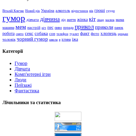
гроші
Україна
алкоголь
Віталій Кличко
Новий рік
відпочинок
вік
груди
гумор
дівчина
кіт
дівчата
жінка
життя
мама
дід
лікар
малюк
прикол
мем
приколи
пес
машина
настрій
пиво
порада
ранок
ніч
хлопець
робота
секс
собака
факт
сон
фото
свято
телефон
туалет
цицьки
чорний гумор
чоловік
їжа
школа
я
істина
Категорії
Гумор
Дівчата
Комп'ютерні ігри
Люди
Пейзажі
Фантастика
Лічильники та статистика