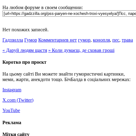
На любом форуме в своем сообщении:
Нет похожих записей.
Гадззилла
Гумор
Комментариев нет
гумор
,
конопля
,
пес
,
трава
«
Даруй людям щастя
»
Коли думаєш, де сховав гроші
Коротко про проєкт
На цьому сайті Ви можете знайти гумористичні картинки,
меми, жарти, анекдоти тощо. БічБалда в соціальних мережах:
Instagram
X.com (
Twitter
)
YouTube
Реклама
Мітки сайту