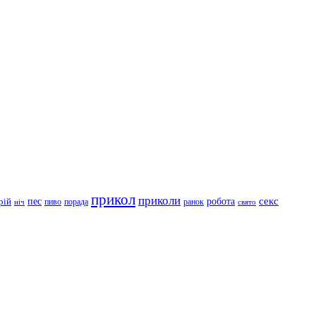
прикол
приколи
робота
секс
пес
рій
пиво
порада
ранок
ніч
свято