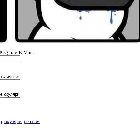
 ICQ или E-Mail:
р
,
окуляри
,
реалізм