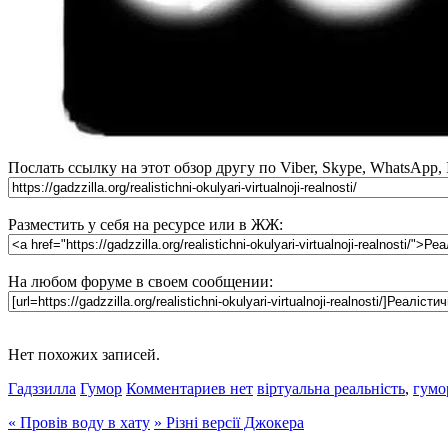
Послать ссылку на этот обзор другу по Viber, Skype, WhatsApp,
Разместить у себя на ресурсе или в ЖЖ:
На любом форуме в своем сообщении:
Нет похожих записей.
Гадззилла
Гумор
Комментариев нет
віртуальна реальність
,
гумо
«
Провів воду в хату
»
Різні версії Джокера