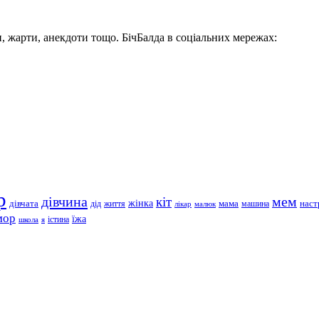
, жарти, анекдоти тощо. БічБалда в соціальних мережах:
р
дівчина
мем
кіт
дівчата
жінка
життя
мама
машина
наст
дід
лікар
малюк
мор
їжа
школа
я
істина