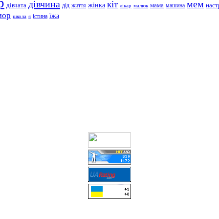
р
дівчина
мем
кіт
дівчата
жінка
життя
мама
машина
наст
дід
лікар
малюк
мор
їжа
школа
я
істина