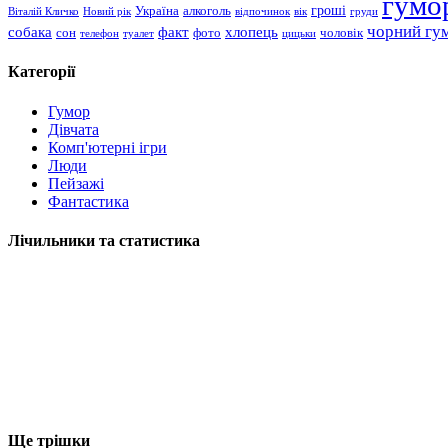
гумо
гроші
Україна
алкоголь
Віталій Кличко
Новий рік
відпочинок
вік
груди
чорний гу
хлопець
собака
факт
сон
чоловік
фото
телефон
туалет
цицьки
Категорії
Гумор
Дівчата
Комп'ютерні ігри
Люди
Пейзажі
Фантастика
Лічильники та статистика
Ще трішки