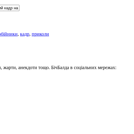
обійники
,
кадр
,
приколи
, жарти, анекдоти тощо. БічБалда в соціальних мережах: