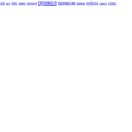
прикол
приколи
робота
секс
пес
рій
пиво
порада
ранок
ніч
свято