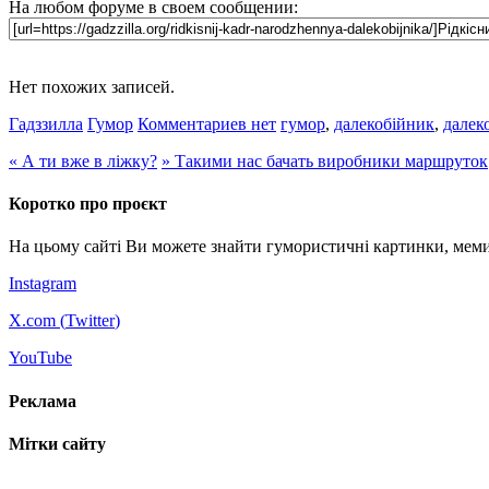
На любом форуме в своем сообщении:
Нет похожих записей.
Гадззилла
Гумор
Комментариев нет
гумор
,
далекобійник
,
далек
«
А ти вже в ліжку?
»
Такими нас бачать виробники маршруток
Коротко про проєкт
На цьому сайті Ви можете знайти гумористичні картинки, меми
Instagram
X.com (
Twitter
)
YouTube
Реклама
Мітки сайту