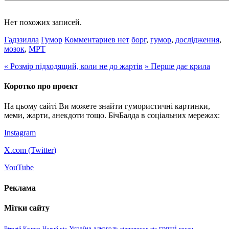
Нет похожих записей.
Гадззилла
Гумор
Комментариев нет
борг
,
гумор
,
дослідження
,
мозок
,
МРТ
«
Розмір підходящий, коли не до жартів
»
Перше дає крила
Коротко про проєкт
На цьому сайті Ви можете знайти гумористичні картинки,
меми, жарти, анекдоти тощо. БічБалда в соціальних мережах:
Instagram
X.com (
Twitter
)
YouTube
Реклама
Мітки сайту
гроші
Україна
алкоголь
Віталій Кличко
Новий рік
відпочинок
вік
груди