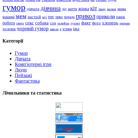
гумор
дівчина
кіт
дівчата
жінка
життя
мама
дід
лікар
малюк
прикол
мем
приколи
пес
машина
настрій
пиво
порада
ранок
ніч
хлопець
робота
секс
собака
факт
сон
фото
свято
телефон
туалет
цицьки
чорний гумор
чоловік
їжа
школа
я
істина
Категорії
Гумор
Дівчата
Комп'ютерні ігри
Люди
Пейзажі
Фантастика
Лічильники та статистика