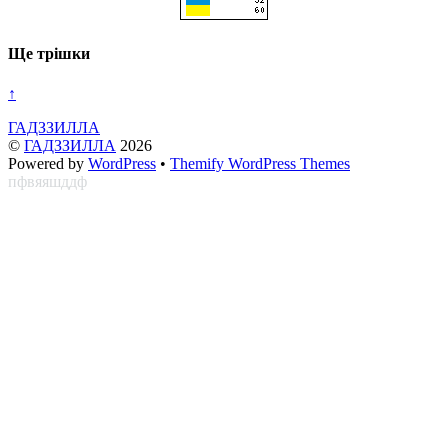
Ще трішки
↑
ГАДЗЗИЛЛА
©
ГАДЗЗИЛЛА
2026
Powered by
WordPress
•
Themify WordPress Themes
пфвяяшддф