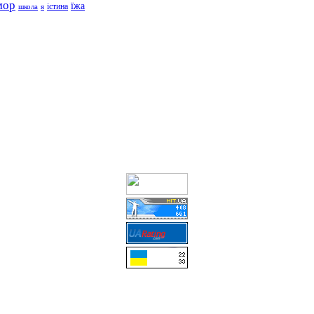
мор
їжа
школа
я
істина