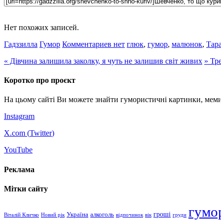
Нет похожих записей.
Гадззилла
Гумор
Комментариев нет
глюк
,
гумор
,
малюнок
,
Тар
«
Дівчина залишила заколку, я чуть не залишив світ живих
»
Тре
Коротко про проєкт
На цьому сайті Ви можете знайти гумористичні картинки, меми
Instagram
X.com (
Twitter
)
YouTube
Реклама
Мітки сайту
гумо
гроші
Україна
алкоголь
Віталій Кличко
Новий рік
відпочинок
вік
груди