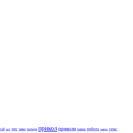
прикол
приколи
робота
секс
пес
рій
пиво
порада
ранок
ніч
свято