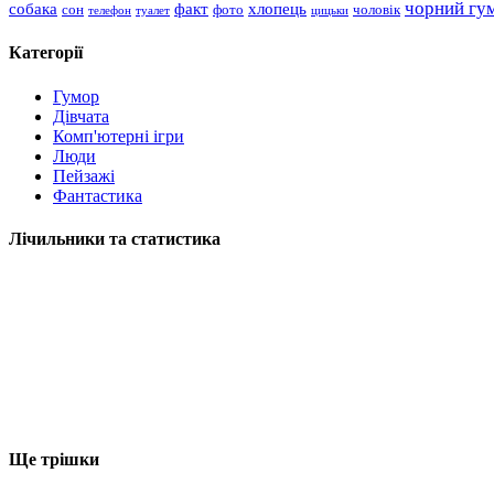
чорний гу
хлопець
собака
факт
сон
чоловік
фото
телефон
туалет
цицьки
Категорії
Гумор
Дівчата
Комп'ютерні ігри
Люди
Пейзажі
Фантастика
Лічильники та статистика
Ще трішки