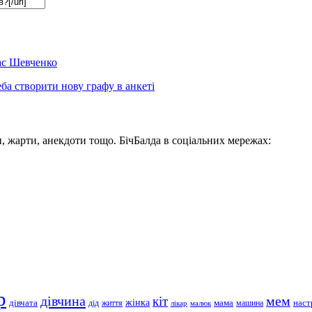
ас Шевченко
ба створити нову графу в анкеті
, жарти, анекдоти тощо. БічБалда в соціальних мережах:
р
дівчина
мем
кіт
дівчата
жінка
життя
мама
машина
наст
дід
лікар
малюк