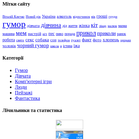
Мітки сайту
гроші
Україна
алкоголь
Віталій Кличко
Новий рік
відпочинок
вік
груди
гумор
дівчина
кіт
дівчата
жінка
життя
мама
дід
лікар
малюк
прикол
мем
приколи
пес
машина
настрій
пиво
порада
ранок
ніч
хлопець
робота
секс
собака
факт
сон
фото
свято
телефон
туалет
цицьки
чорний гумор
чоловік
їжа
школа
я
істина
Категорії
Гумор
Дівчата
Комп'ютерні ігри
Люди
Пейзажі
Фантастика
Лічильники та статистика