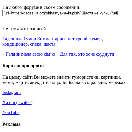
На любом форуме в своем сообщении:
Нет похожих записей.
Гадззилла
Гумор
Комментариев нет
гроші
,
гумор
,
кондиціонер
,
спека
,
щастя
«
Галя знімала свою сім’ю
»
Для тих, хто хоче схуднути
Коротко про проєкт
На цьому сайті Ви можете знайти гумористичні картинки,
меми, жарти, анекдоти тощо. БічБалда в соціальних мережах:
Instagram
X.com (
Twitter
)
YouTube
Реклама