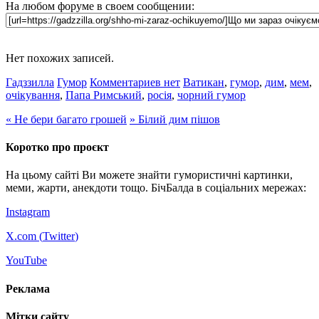
На любом форуме в своем сообщении:
Нет похожих записей.
Гадззилла
Гумор
Комментариев нет
Ватикан
,
гумор
,
дим
,
мем
,
очікування
,
Папа Римський
,
росія
,
чорний гумор
«
Не бери багато грошей
»
Білий дим пішов
Коротко про проєкт
На цьому сайті Ви можете знайти гумористичні картинки,
меми, жарти, анекдоти тощо. БічБалда в соціальних мережах:
Instagram
X.com (
Twitter
)
YouTube
Реклама
Мітки сайту