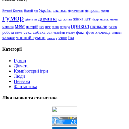
гроші
Україна
алкоголь
Віталій Кличко
Новий рік
відпочинок
вік
груди
гумор
дівчина
кіт
дівчата
жінка
життя
мама
дід
лікар
малюк
прикол
мем
приколи
пес
машина
настрій
пиво
порада
ранок
ніч
хлопець
робота
секс
собака
факт
сон
фото
свято
телефон
туалет
цицьки
чорний гумор
чоловік
їжа
школа
я
істина
Категорії
Гумор
Дівчата
Комп'ютерні ігри
Люди
Пейзажі
Фантастика
Лічильники та статистика