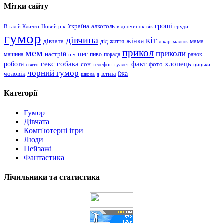
Мітки сайту
гроші
Україна
алкоголь
Віталій Кличко
Новий рік
відпочинок
вік
груди
гумор
дівчина
кіт
дівчата
жінка
життя
мама
дід
лікар
малюк
прикол
мем
приколи
пес
машина
настрій
пиво
порада
ранок
ніч
хлопець
робота
секс
собака
факт
сон
фото
свято
телефон
туалет
цицьки
чорний гумор
чоловік
їжа
школа
я
істина
Категорії
Гумор
Дівчата
Комп'ютерні ігри
Люди
Пейзажі
Фантастика
Лічильники та статистика