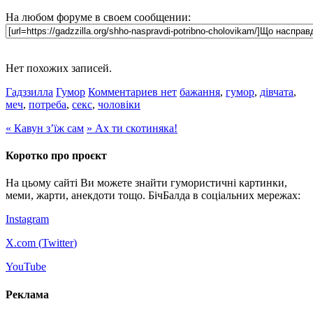
На любом форуме в своем сообщении:
Нет похожих записей.
Гадззилла
Гумор
Комментариев нет
бажання
,
гумор
,
дівчата
,
меч
,
потреба
,
секс
,
чоловіки
«
Кавун з’їж сам
»
Ах ти скотиняка!
Коротко про проєкт
На цьому сайті Ви можете знайти гумористичні картинки,
меми, жарти, анекдоти тощо. БічБалда в соціальних мережах:
Instagram
X.com (
Twitter
)
YouTube
Реклама