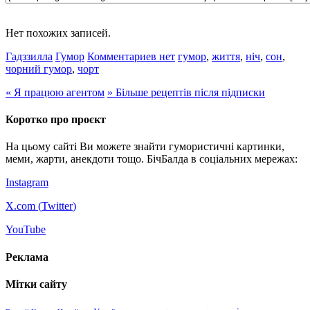
Нет похожих записей.
Гадззилла
Гумор
Комментариев нет
гумор
,
життя
,
ніч
,
сон
,
чорний гумор
,
чорт
«
Я працюю агентом
»
Більше рецептів після підписки
Коротко про проєкт
На цьому сайті Ви можете знайти гумористичні картинки,
меми, жарти, анекдоти тощо. БічБалда в соціальних мережах:
Instagram
X.com (
Twitter
)
YouTube
Реклама
Мітки сайту