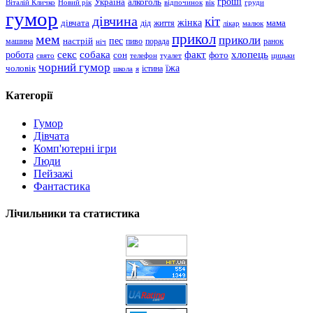
гроші
Україна
алкоголь
Віталій Кличко
Новий рік
відпочинок
вік
груди
гумор
дівчина
кіт
дівчата
жінка
життя
мама
дід
лікар
малюк
прикол
мем
приколи
пес
машина
настрій
пиво
порада
ранок
ніч
хлопець
робота
секс
собака
факт
сон
фото
свято
телефон
туалет
цицьки
чорний гумор
чоловік
їжа
школа
я
істина
Категорії
Гумор
Дівчата
Комп'ютерні ігри
Люди
Пейзажі
Фантастика
Лічильники та статистика