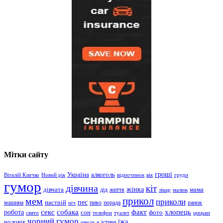
Мітки сайту
гроші
Україна
алкоголь
Віталій Кличко
Новий рік
відпочинок
вік
груди
гумор
дівчина
кіт
дівчата
жінка
життя
мама
дід
лікар
малюк
прикол
мем
приколи
пес
машина
настрій
пиво
порада
ранок
ніч
хлопець
робота
секс
собака
факт
сон
фото
свято
телефон
туалет
цицьки
чорний гумор
чоловік
їжа
школа
я
істина