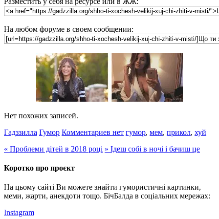
Разместить у себя на ресурсе или в ЖЖ:
На любом форуме в своем сообщении:
Нет похожих записей.
Гадззилла
Гумор
Комментариев нет
гумор
,
мем
,
прикол
,
хуй
«
Проблеми дітей в 2018 році
»
Ідеш собі в ночі і бачиш це
Коротко про проєкт
На цьому сайті Ви можете знайти гумористичні картинки,
меми, жарти, анекдоти тощо. БічБалда в соціальних мережах:
Instagram