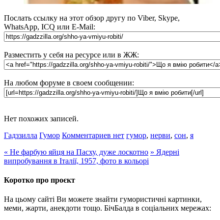
Послать ссылку на этот обзор другу по Viber, Skype,
WhatsApp, ICQ или E-Mail:
Разместить у себя на ресурсе или в ЖЖ:
На любом форуме в своем сообщении:
Нет похожих записей.
Гадззилла
Гумор
Комментариев нет
гумор
,
нерви
,
сон
,
я
«
Не фарбую яйця на Пасху, дуже лоскотно
»
Ядерні
випробування в Італії, 1957, фото в кольорі
Коротко про проєкт
На цьому сайті Ви можете знайти гумористичні картинки,
меми, жарти, анекдоти тощо. БічБалда в соціальних мережах: