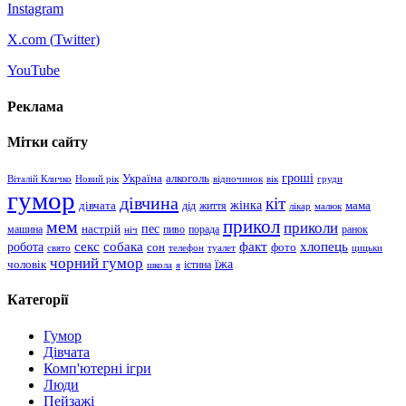
Instagram
X.com (
Twitter
)
YouTube
Реклама
Мітки сайту
гроші
Україна
алкоголь
Віталій Кличко
Новий рік
відпочинок
вік
груди
гумор
дівчина
кіт
дівчата
жінка
життя
мама
дід
лікар
малюк
прикол
мем
приколи
пес
машина
настрій
пиво
порада
ранок
ніч
хлопець
робота
секс
собака
факт
сон
фото
свято
телефон
туалет
цицьки
чорний гумор
чоловік
їжа
школа
я
істина
Категорії
Гумор
Дівчата
Комп'ютерні ігри
Люди
Пейзажі