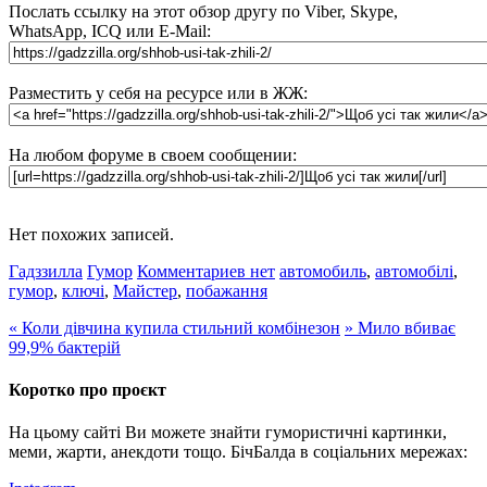
Послать ссылку на этот обзор другу по Viber, Skype,
WhatsApp, ICQ или E-Mail:
Разместить у себя на ресурсе или в ЖЖ:
На любом форуме в своем сообщении:
Нет похожих записей.
Гадззилла
Гумор
Комментариев нет
автомобиль
,
автомобілі
,
гумор
,
ключі
,
Майстер
,
побажання
«
Коли дівчина купила стильний комбінезон
»
Мило вбиває
99,9% бактерій
Коротко про проєкт
На цьому сайті Ви можете знайти гумористичні картинки,
меми, жарти, анекдоти тощо. БічБалда в соціальних мережах: