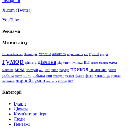
Instagram
X.com (
Twitter
)
YouTube
Реклама
Мітки сайту
гроші
Україна
алкоголь
Віталій Кличко
Новий рік
відпочинок
вік
груди
гумор
дівчина
кіт
дівчата
жінка
життя
мама
дід
лікар
малюк
прикол
мем
приколи
пес
машина
настрій
пиво
порада
ранок
ніч
хлопець
робота
секс
собака
факт
сон
фото
свято
телефон
туалет
цицьки
чорний гумор
чоловік
їжа
школа
я
істина
Категорії
Гумор
Дівчата
Комп'ютерні ігри
Люди
Пейзажі