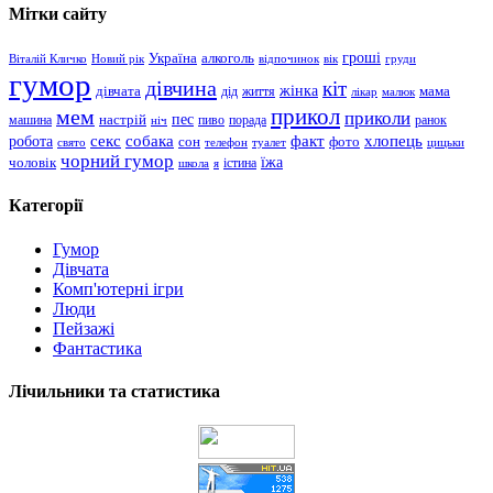
Мітки сайту
гроші
Україна
алкоголь
Віталій Кличко
Новий рік
відпочинок
вік
груди
гумор
дівчина
кіт
дівчата
жінка
життя
мама
дід
лікар
малюк
прикол
мем
приколи
пес
машина
настрій
пиво
порада
ранок
ніч
хлопець
робота
секс
собака
факт
сон
фото
свято
телефон
туалет
цицьки
чорний гумор
чоловік
їжа
школа
я
істина
Категорії
Гумор
Дівчата
Комп'ютерні ігри
Люди
Пейзажі
Фантастика
Лічильники та статистика