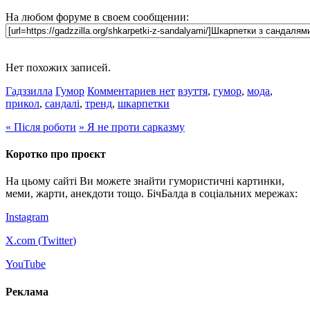
На любом форуме в своем сообщении:
Нет похожих записей.
Гадззилла
Гумор
Комментариев нет
взуття
,
гумор
,
мода
,
прикол
,
сандалі
,
тренд
,
шкарпетки
«
Після роботи
»
Я не проти сарказму
Коротко про проєкт
На цьому сайті Ви можете знайти гумористичні картинки,
меми, жарти, анекдоти тощо. БічБалда в соціальних мережах:
Instagram
X.com (
Twitter
)
YouTube
Реклама