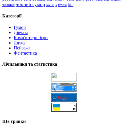
чорний гумор
чоловік
їжа
школа
я
істина
Категорії
Гумор
Дівчата
Комп'ютерні ігри
Люди
Пейзажі
Фантастика
Лічильники та статистика
Ще трішки