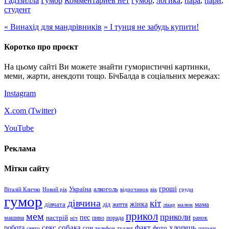
Гадззилла
Гумор
Комментариев нет
гумор
,
логика
,
пара
,
пари
,
студент
«
Винахід для мандрівників
»
І тунця не забудь купити!
Коротко про проєкт
На цьому сайті Ви можете знайти гумористичні картинки,
меми, жарти, анекдоти тощо. БічБалда в соціальних мережах:
Instagram
X.com (
Twitter
)
YouTube
Реклама
Мітки сайту
гроші
Україна
алкоголь
Віталій Кличко
Новий рік
відпочинок
вік
груди
гумор
дівчина
кіт
дівчата
жінка
життя
мама
дід
лікар
малюк
прикол
мем
приколи
пес
машина
настрій
пиво
порада
ранок
ніч
хлопець
робота
секс
собака
факт
сон
фото
свято
телефон
туалет
цицьки