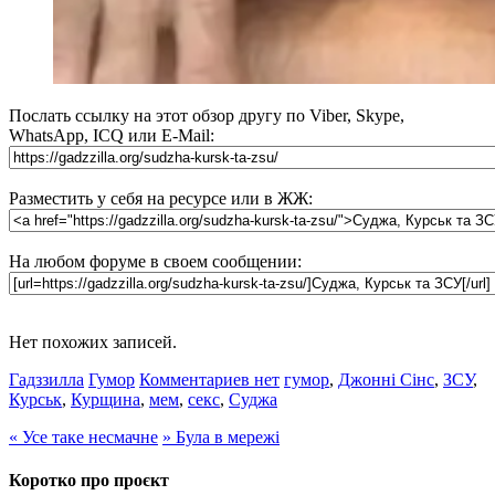
Послать ссылку на этот обзор другу по Viber, Skype,
WhatsApp, ICQ или E-Mail:
Разместить у себя на ресурсе или в ЖЖ:
На любом форуме в своем сообщении:
Нет похожих записей.
Гадззилла
Гумор
Комментариев нет
гумор
,
Джонні Сінс
,
ЗСУ
,
Курськ
,
Курщина
,
мем
,
секс
,
Суджа
«
Усе таке несмачне
»
Була в мережі
Коротко про проєкт