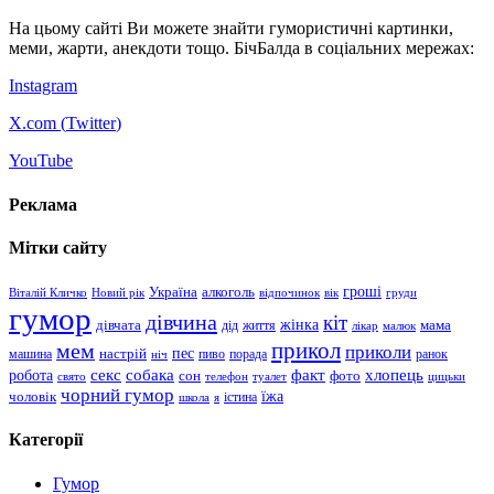
На цьому сайті Ви можете знайти гумористичні картинки,
меми, жарти, анекдоти тощо. БічБалда в соціальних мережах:
Instagram
X.com (
Twitter
)
YouTube
Реклама
Мітки сайту
гроші
Україна
алкоголь
Віталій Кличко
Новий рік
відпочинок
вік
груди
гумор
дівчина
кіт
дівчата
жінка
життя
мама
дід
лікар
малюк
прикол
мем
приколи
пес
машина
настрій
пиво
порада
ранок
ніч
хлопець
робота
секс
собака
факт
сон
фото
свято
телефон
туалет
цицьки
чорний гумор
чоловік
їжа
школа
я
істина
Категорії
Гумор