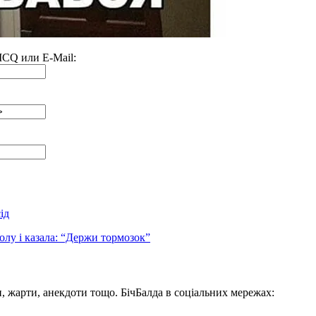
 ICQ или E-Mail:
ід
олу і казала: “Держи тормозок”
, жарти, анекдоти тощо. БічБалда в соціальних мережах: