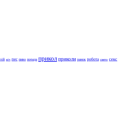
прикол
приколи
робота
секс
пес
рій
пиво
порада
ранок
ніч
свято