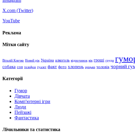
Instagram
X.com (
Twitter
)
YouTube
Реклама
Мітки сайту
гумо
гроші
Україна
алкоголь
Віталій Кличко
Новий рік
відпочинок
вік
груди
чорний гу
хлопець
собака
факт
сон
чоловік
фото
телефон
туалет
цицьки
Категорії
Гумор
Дівчата
Комп'ютерні ігри
Люди
Пейзажі
Фантастика
Лічильники та статистика