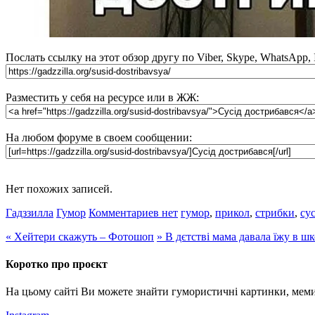
Послать ссылку на этот обзор другу по Viber, Skype, WhatsApp,
Разместить у себя на ресурсе или в ЖЖ:
На любом форуме в своем сообщении:
Нет похожих записей.
Гадззилла
Гумор
Комментариев нет
гумор
,
прикол
,
стрибки
,
сус
«
Хейтери скажуть – Фотошоп
»
В дєтстві мама давала їжу в шк
Коротко про проєкт
На цьому сайті Ви можете знайти гумористичні картинки, меми