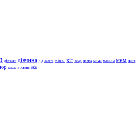
р
дівчина
мем
кіт
дівчата
жінка
життя
мама
машина
наст
дід
лікар
малюк
мор
їжа
школа
я
істина